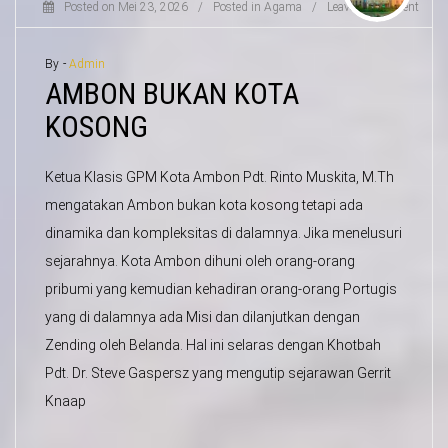
Posted on
Mei 23, 2026
/
Posted in
Agama
/
Leave a Comment
By -
Admin
AMBON BUKAN KOTA
KOSONG
Ketua Klasis GPM Kota Ambon Pdt. Rinto Muskita, M.Th
mengatakan Ambon bukan kota kosong tetapi ada
dinamika dan kompleksitas di dalamnya. Jika menelusuri
sejarahnya. Kota Ambon dihuni oleh orang-orang
pribumi yang kemudian kehadiran orang-orang Portugis
yang di dalamnya ada Misi dan dilanjutkan dengan
Zending oleh Belanda. Hal ini selaras dengan Khotbah
Pdt. Dr. Steve Gaspersz yang mengutip sejarawan Gerrit
Knaap