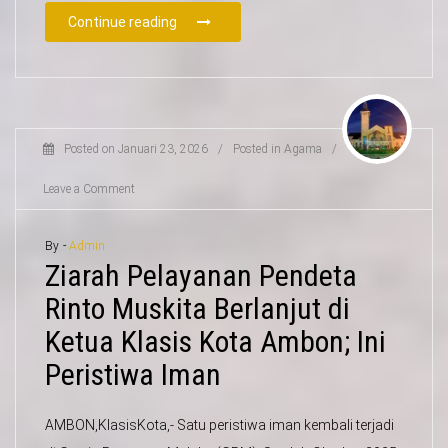
Continue reading
Posted on
Januari 23, 2026
/
Posted in
Agama
/
Leave a Comment
By -
Admin
Ziarah Pelayanan Pendeta
Rinto Muskita Berlanjut di
Ketua Klasis Kota Ambon; Ini
Peristiwa Iman
AMBON,KlasisKota,- Satu peristiwa iman kembali terjadi