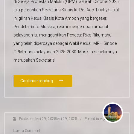
di Gereja Protestan Maluku (GPM). Setelah Oktober 2025
lalu pergantian Sekretaris Klasis ke Pdt Ado Titiahy/L, kali
ini giliran Ketua Klasis Kota Ambon yang bergeser.
Pendeta Rinto Muskita, resmi mengemban amanah
pelayanan itu menggantikan Pendeta Riko Rikumahu
yang telah dipercaya sebagai Wakil Ketua I MPH Sinode
GPM masa pelayanan 2025-2030. Muskita sebelumnya
merupakan Sekretaris
Continue reading
Posted on
Mei 29, 2025
Mei 29, 2025
/
Posted in
Agama
/
Leave a Comment