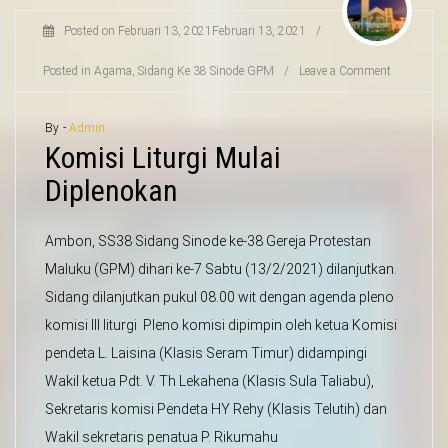
Posted on
Februari 13, 2021
Februari 13, 2021
/
Posted in
Agama
,
Sidang Ke 38 Sinode GPM
/
Leave a Comment
By -
Admin
Komisi Liturgi Mulai
Diplenokan
Ambon, SS38 Sidang Sinode ke-38 Gereja Protestan
Maluku (GPM) dihari ke-7 Sabtu (13/2/2021) dilanjutkan.
Sidang dilanjutkan pukul 08.00 wit dengan agenda pleno
komisi III liturgi Pleno komisi dipimpin oleh ketua Komisi
pendeta L. Laisina (Klasis Seram Timur) didampingi
Wakil ketua Pdt. V. Th Lekahena (Klasis Sula Taliabu),
Sekretaris komisi Pendeta HY Rehy (Klasis Telutih) dan
Wakil sekretaris penatua P. Rikumahu