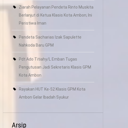
Ziarah Pelayanan Pendeta Rinto Muskita
Berlanjut di Ketua Klasis Kota Ambon; Ini
Peristiwa Iman
Pendeta Sacharias Izak Sapulette
Nahkoda Baru GPM
Pdt Ado Titiahy/L Emban Tugas
Pengutusan Jadi Sekretaris Klasis GPM
Kota Ambon
Rayakan HUT Ke-52 Klasis GPM Kota
Ambon Gelar Ibadah Syukur
Arsip