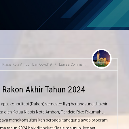
in
Klasis Kota Ambon Dan Covid19
/
Leave a Comment
 Rakon Akhir Tahun 2024
at konsultasi (Rakon) semester II yg berlangsung di akhir
ka oleh Ketua Klasis Kota Ambon, Pendeta Riko Rikumahu,
i upaya mengkonsultasikan berbagai tanggungjawab program
ama tahun 2024 baik di tingkat Klasis maupun Jemaat.