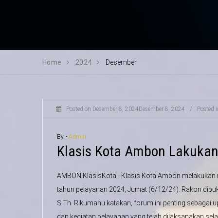
Home
2024
Desember
Posted on
Desember 8, 2024
Desember 8, 2024
/
Posted 
By -
Admin
Klasis Kota Ambon Lakukan
AMBON,KlasisKota,- Klasis Kota Ambon melakukan rap
tahun pelayanan 2024, Jumat (6/12/24). Rakon dibu
S.Th. Rikumahu katakan, forum ini penting sebaga
dan kegiatan pelayanan yang telah dilaksanakan sel