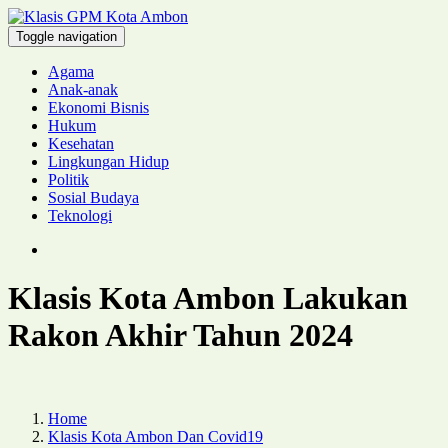
Toggle navigation
Agama
Anak-anak
Ekonomi Bisnis
Hukum
Kesehatan
Lingkungan Hidup
Politik
Sosial Budaya
Teknologi
Klasis Kota Ambon Lakukan
Rakon Akhir Tahun 2024
Home
Klasis Kota Ambon Dan Covid19