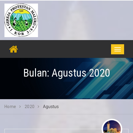
Toggle
navigati
Bulan:
Agustus 2020
Home
2020
Agustus