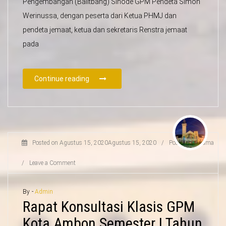
Pengembangan (Balitbang) Sinode GPM Pendeta Simon
Werinussa, dengan peserta dari Ketua PHMJ dan
pendeta jemaat, ketua dan sekretaris Renstra jemaat
pada
Continue reading
Posted on
Agustus 15, 2020
Agustus 15, 2020
/
Posted in
Agama
/
Leave a Comment
By -
Admin
Rapat Konsultasi Klasis GPM
Kota Ambon Semester I Tahun