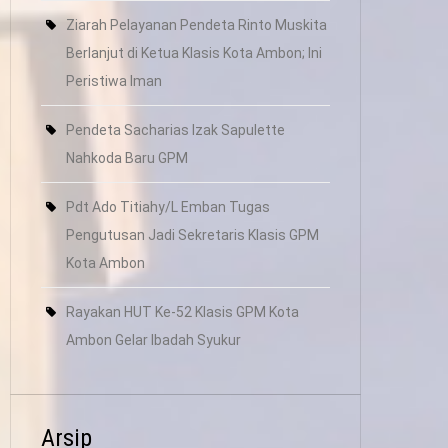
Ziarah Pelayanan Pendeta Rinto Muskita
Berlanjut di Ketua Klasis Kota Ambon; Ini
Peristiwa Iman
Pendeta Sacharias Izak Sapulette
Nahkoda Baru GPM
Pdt Ado Titiahy/L Emban Tugas
Pengutusan Jadi Sekretaris Klasis GPM
Kota Ambon
Rayakan HUT Ke-52 Klasis GPM Kota
Ambon Gelar Ibadah Syukur
Arsip