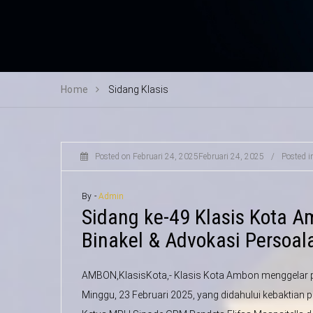
Home
Sidang Klasis
Posted on
Februari 24, 2025
Februari 24, 2025
/
Posted 
By -
Admin
Sidang ke-49 Klasis Kota 
Binakel & Advokasi Persoal
AMBON,KlasisKota,- Klasis Kota Ambon menggelar pe
Minggu, 23 Februari 2025, yang didahului kebaktian 