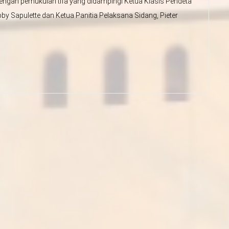
engan pemukulan tifa yang didampingi Ketua Klasis Pendeta
y Sapulette dan Ketua Panitia Pelaksana Sidang, Pieter