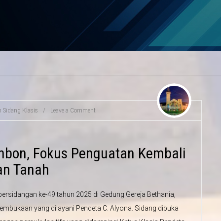
in
Sidang Klasis
/
Leave a Comment
Ambon, Fokus Penguatan Kembali
an Tanah
rsidangan ke-49 tahun 2025 di Gedung Gereja Bethania,
pembukaan yang dilayani Pendeta C. Alyona. Sidang dibuka