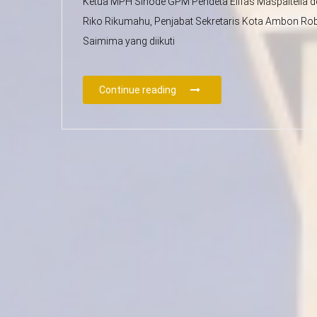
Ketua MPH Sinode GPM Pendeta Elifas Maspaitella d
Riko Rikumahu, Penjabat Sekretaris Kota Ambon Robb
Saimima yang diikuti
Continue reading