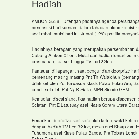
Hadiah
AMBON,SS38,- Ditengah padatnya agenda persidangan
memasuki hari keenam dalam tahapan pleno komisi-kom
usai rehat, mulai hari ini, Jumat (12/2) panitia meny
Hadiahnya beragam yang merupakan persembahan dari
Cabang Ambon 3 item. Mulai dari hadiah lemari es, mesi
prasmanan, tea set hingga TV Led 32inc.
Pantauan di lapangan, saat pengundian doorprize hari
pemenang masing-masing Pnt Th Walalohun (pemanggang
drink set oleh Pdt Kawasua Klasis Pulau-Pulau Aru, Ba
punch set oleh Pnt Ny R Siaila, MPH Sinode GPM.
Kemudian disesi siang, tiga hadiah berupa dispenser, 
Selatan, Pnt E Latusuay asal Klasis Seram Utara Bar
Penarikan doorprize sesi sore oleh ketua, wakil ketua
dengan hadiah TV Led 32 inc, mesin cuci Sharp dan le
Tuhumena asal Klasis Pulau Banda, Pnt Tobias Lerick