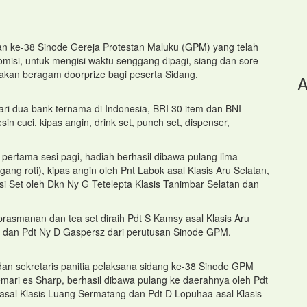
 ke-38 Sinode Gereja Protestan Maluku (GPM) yang telah
isi, untuk mengisi waktu senggang dipagi, siang dan sore
ediakan beragam doorprize bagi peserta Sidang.
A
 dua bank ternama di Indonesia, BRI 30 item dan BNI
n cuci, kipas angin, drink set, punch set, dispenser,
 pertama sesi pagi, hadiah berhasil dibawa pulang lima
 roti), kipas angin oleh Pnt Labok asal Klasis Aru Selatan,
si Set oleh Dkn Ny G Tetelepta Klasis Tanimbar Selatan dan
prasmanan dan tea set diraih Pdt S Kamsy asal Klasis Aru
at dan Pdt Ny D Gaspersz dari perutusan Sinode GPM.
 dan sekretaris panitia pelaksana sidang ke-38 Sinode GPM
mari es Sharp, berhasil dibawa pulang ke daerahnya oleh Pdt
 asal Klasis Luang Sermatang dan Pdt D Lopuhaa asal Klasis