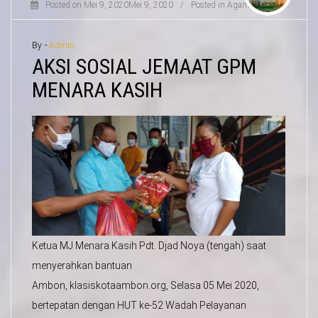
Posted on
Mei 9, 2020
Mei 9, 2020
/
Posted in
Agama
By -
Admin
AKSI SOSIAL JEMAAT GPM
MENARA KASIH
Ketua MJ Menara Kasih Pdt. Djad Noya (tengah) saat
menyerahkan bantuan
Ambon, klasiskotaambon.org, Selasa 05 Mei 2020,
bertepatan dengan HUT ke-52 Wadah Pelayanan