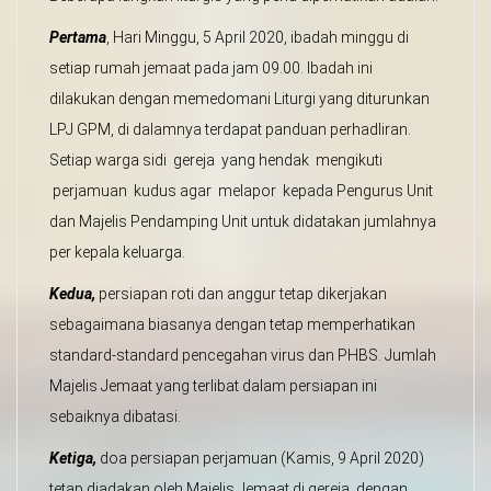
Pe
r
t
a
m
a
, Hari Minggu, 5 April 2020, ibadah minggu di
setiap rumah jemaat pada jam 09.00. Ibadah ini
dilakukan dengan memedomani Liturgi yang diturunkan
LPJ GPM, di dalamnya terdapat panduan perhadliran.
Setiap warga sidi gereja yang hendak mengikuti
perjamuan kudus agar melapor kepada Pengurus Unit
dan Majelis Pendamping Unit untuk didatakan jumlahnya
per kepala keluarga.
Kedua,
persiapan roti dan anggur tetap dikerjakan
sebagaimana biasanya dengan tetap memperhatikan
standard-standard pencegahan virus dan PHBS. Jumlah
Majelis Jemaat yang terlibat dalam persiapan ini
sebaiknya dibatasi.
Ketiga,
doa persiapan perjamuan (Kamis, 9 April 2020)
tetap diadakan oleh Majelis Jemaat di gereja, dengan