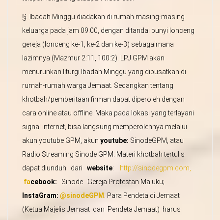
§ Ibadah Minggu diadakan di rumah masing-masing
keluarga pada jam 09.00, dengan ditandai bunyi lonceng
gereja (lonceng ke-1, ke-2 dan ke-3) sebagaimana
lazimnya (Mazmur 2:11, 100:2). LPJ GPM akan
menurunkan liturgi Ibadah Minggu yang dipusatkan di
rumah-rumah warga Jemaat. Sedangkan tentang
khotbah/pemberitaan firman dapat diperoleh dengan
cara online atau offline. Maka pada lokasi yang terlayani
signal internet, bisa langsung memperolehnya melalui
akun youtube GPM, akun
youtube:
SinodeGPM, atau
Radio Streaming Sinode GPM. Materi khotbah tertulis
dapat diunduh dari
website
:
http://sinodegpm.com,
fa
c
e
b
ook:
Sinode Gereja Protestan Maluku;
InstaGram:
@sinodeGPM
. Para Pendeta di Jemaat
(Ketua Majelis Jemaat dan Pendeta Jemaat) harus