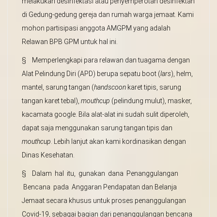
melakukan desinfektasi atau penyemperotan desinfektan
di Gedung-gedung gereja dan rumah warga jemaat. Kami
mohon partisipasi anggota AMGPM yang adalah
Relawan BPB GPM untuk hal ini.
§ Memperlengkapi para relawan dan tuagama dengan
Alat Pelindung Diri (APD) berupa sepatu boot (
lars
), helm,
mantel, sarung tangan (
handscoon
karet tipis, sarung
tangan karet tebal),
mouthcup
(pelindung mulut), masker,
kacamata google. Bila alat-alat ini sudah sulit diperoleh,
dapat saja menggunakan sarung tangan tipis dan
mouthcup
. Lebih lanjut akan kami kordinasikan dengan
Dinas Kesehatan.
§ Dalam hal itu, gunakan dana Penanggulangan
Bencana pada Anggaran Pendapatan dan Belanja
Jemaat secara khusus untuk proses penanggulangan
Covid-19, sebagai bagian dari penanggulangan bencana