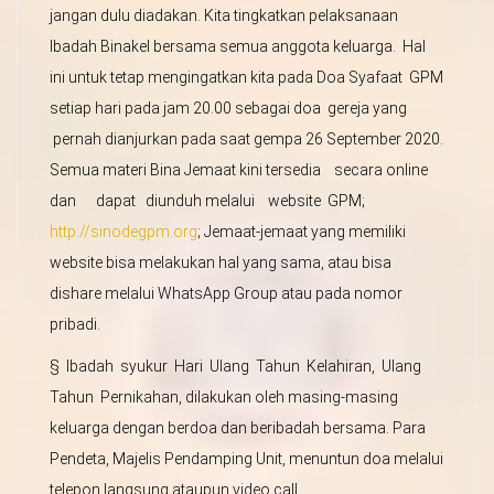
jangan dulu diadakan. Kita tingkatkan pelaksanaan
Ibadah Binakel bersama semua anggota keluarga. Hal
ini untuk tetap mengingatkan kita pada Doa Syafaat GPM
setiap hari pada jam 20.00 sebagai doa gereja yang
pernah dianjurkan pada saat gempa 26 September 2020.
Semua materi Bina Jemaat kini tersedia secara online
dan dapat diunduh melalui website GPM;
http://sinodegpm.org
; Jemaat-jemaat yang memiliki
website bisa melakukan hal yang sama, atau bisa
dishare melalui WhatsApp Group atau pada nomor
pribadi.
§ Ibadah syukur Hari Ulang Tahun Kelahiran, Ulang
Tahun Pernikahan, dilakukan oleh masing-masing
keluarga dengan berdoa dan beribadah bersama. Para
Pendeta, Majelis Pendamping Unit, menuntun doa melalui
telepon langsung ataupun video call.