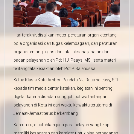
Hari terakhir, disajikan materi peraturan organik tentang
pola organisasi dan tugas kelembagaan, dan peraturan
organik tentang tugas dan tata laksana jabatan dan
badan pelayanan oleh Pdt H.J. Paays, MSi, serta materi
tentang tata kebaktian oleh Pdt P. Salenussa.
Ketua Klasis Kota Ambon Pendeta N.J Rutumalessy, STh
kepada tim media center katakan, kegiatan ini penting
digelar karena disadari sungguh bahwa tantangan
pelayanan di Kota ini dari waktu ke waktu terutama di
Jemaat-Jemaat terus berkembang.
Karena itu, dibutuhkan juga para pelayan yang tetap
memiliki kesadaran dan karakter untuk bisa berhadapan