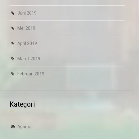
Juni 2019
Mei 2019
April 2019
Maret 2019
Februari 2019
Kategori
Agama