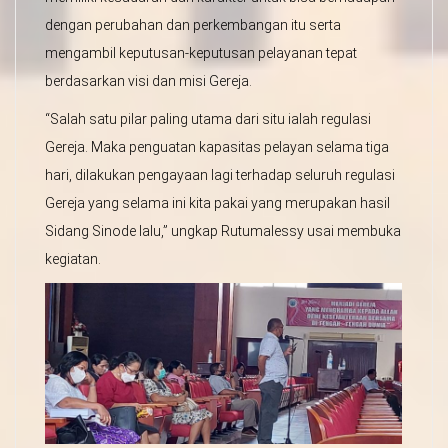
dengan perubahan dan perkembangan itu serta
mengambil keputusan-keputusan pelayanan tepat
berdasarkan visi dan misi Gereja.
“Salah satu pilar paling utama dari situ ialah regulasi
Gereja. Maka penguatan kapasitas pelayan selama tiga
hari, dilakukan pengayaan lagi terhadap seluruh regulasi
Gereja yang selama ini kita pakai yang merupakan hasil
Sidang Sinode lalu,” ungkap Rutumalessy usai membuka
kegiatan.