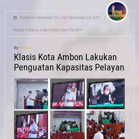
Posted on
November 20, 2021
November 20, 2021
/
Posted in
Klasis Kota Ambon Dan Covid19
By -
Admin
Klasis Kota Ambon Lakukan
Penguatan Kapasitas Pelayan