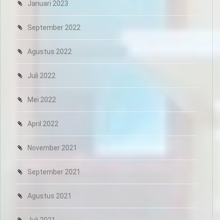
Januari 2023
September 2022
Agustus 2022
Juli 2022
Mei 2022
April 2022
November 2021
September 2021
Agustus 2021
Juli 2021