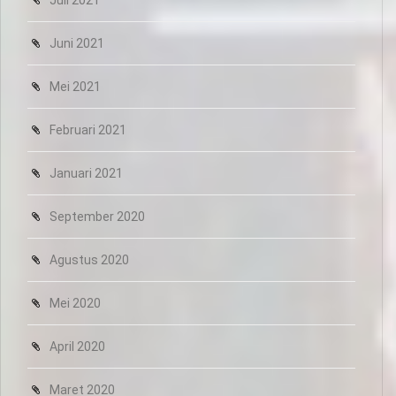
Juni 2021
Mei 2021
Februari 2021
Januari 2021
September 2020
Agustus 2020
Mei 2020
April 2020
Maret 2020