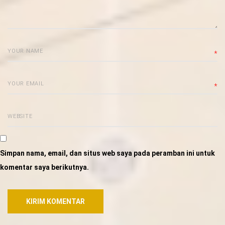
*
*
Simpan nama, email, dan situs web saya pada peramban ini untuk
komentar saya berikutnya.